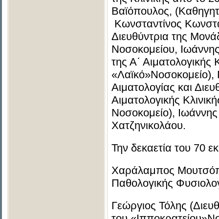
Βαϊόπουλος, (Καθηγητή
Κωνσταντίνος Κωνστα
Διευθύντρια της Μονά
Νοσοκομείου, Ιωάννης
της Α΄ Αιματολογικής Κ
«Λαϊκό»Νοσοκομείο),
Αιματολογίας και Διευθ
Αιματολογικής Κλινική
Νοσοκομείο), Ιωάννης
Χατζηνικολάου.
Την δεκαετία του 70 ε
Χαράλαμπος Μουτσόπο
Παθολογικής Φυσιολογ
Γεώργιος Τόλης (Διευ
του «Ιπποκρατείου»Νο