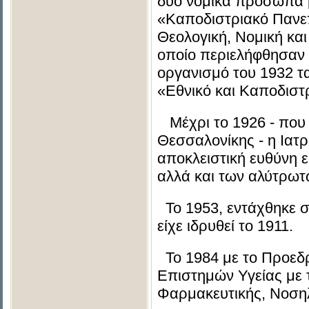
δύο νομικά πρόσωπα μ
«Καποδιστριακό Πανεπ
Θεολογική, Νομική και
οποίο περιελήφθησαν 
οργανισμό του 1932 τ
«Εθνικό και Καποδιστ
Μέχρι το 1926 - που 
Θεσσαλονίκης - η Ιατρ
αποκλειστική ευθύνη 
αλλά και των αλύτρωτ
Το 1953, εντάχθηκε σ
είχε ιδρυθεί το 1911.
Το 1984 με το Προεδρ
Επιστημών Υγείας με τ
Φαρμακευτικής, Νοσηλ