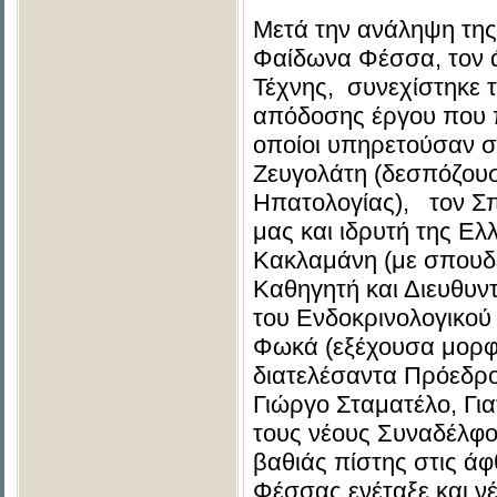
Μετά την ανάληψη της
Φαίδωνα Φέσσα, τον ά
Τέχνης, συνεχίστηκε τ
απόδοσης έργου που π
οποίοι υπηρετούσαν στ
Ζευγολάτη (δεσπόζουσ
Ηπατολογίας), τον Σπ
μας και ιδρυτή της Ελ
Κακλαμάνη (με σπουδέ
Καθηγητή και Διευθυντ
του Ενδοκρινολογικού
Φωκά (εξέχουσα μορφή
διατελέσαντα Πρόεδρο
Γιώργο Σταματέλο, Για
τους νέους Συναδέλφο
βαθιάς πίστης στις ά
Φέσσας ενέταξε και ν