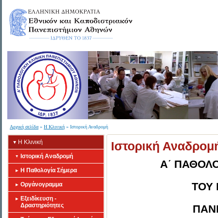
Αρχική σελίδα
»
Η Κλινική
» Ιστορική Αναδρομή
Η Κλινική
Ιστορική Αναδρομ
Ιστορική Αναδρομή
Α΄ ΠΑΘΟΛΟ
Η Παθολογία Σήμερα
ΤΟΥ 
Οργάνογραμμα
Εξειδίκευση -
Δραστηριότητες
ΠΑΝΕ