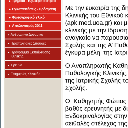
Τμήματα - Εξωτερικά Ιατρεία
Με την ευκαιρία της δ
Εγκαταστάσεις - Πρόσβαση
Κλινικής του Εθνικού
Φωτογραφικό Υλικό
(apk.med.uoa.gr) και 
Απολογισμός 2011
κλινικής με την ίδρυ
Ανθρώπινο Δυναμικό
αναγκαίο να παρουσια
Προπτυχιακές Σπουδές
Σχολής και της Α’ Παθ
έγκυρα μέλη της Ιατρ
Πρόγραμμα Εκπαίδευσης
Κλινικής
Ο Αναπληρωτής Καθηγ
Έρευνα
Παθολογικής Κλινικής,
Εφημερίες Κλινικής
της Ιατρικής Σχολής τ
Σχολής.
Ο Καθηγητής Φώτιος 
βαθύς ερευνητής με δ
Ενδοκρινολογίας στην
αειθαλές στέλεχος της