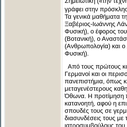
Σημειωτική («την τέχ
γράφει στην πρόσκλη
Τα γενικά μαθήματα τη
Ξαβέριος-Ιωάννης Λάν
Φυσική), ο έφορος το
(Βοτανική), ο Αναστά
(Ανθρωπολογία) και ο
Φυσική).
Από τους πρώτους καθ
Γερμανοί και οι περι
πανεπιστήμια, όπως κα
μεταγενέστερους καθη
Όθωνα. Η προτίμηση π
κατανοητή, αφού η επι
σπουδές τους σε γερμ
διασυνδέσεις τους με
ιατροσυμβούλους του 